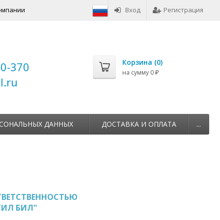
омпании
Вход
Регистрация
Корзина (
0
)
00-370
на сумму
0
₽
l.ru
РСОНАЛЬНЫХ ДАННЫХ
ДОСТАВКА И ОПЛАТА
...
ТВЕТСТВЕННОСТЬЮ
ТИЛ БИЛ"